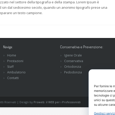
zzato nel settore della tipografia e della stampa. Lorem Ipsum è
rd sin dal sedicesimo secolo, quando un anonimo tipografo prese una
preparare un testo campione.
Naviga:
Conservativa e Prevenzione:
Home
Igiene Orale
Prestazioni
Conservativa
Staff
Ortodonzia
Ambulatorio
Pedodonzia
Contatti
Per fornire le 
memorizzare e/
tecnologie ci 
unici su questo
tti Riservati | Design by
Proweb: il WEB per i Professionisti
su alcune carat
Gestisci serviz