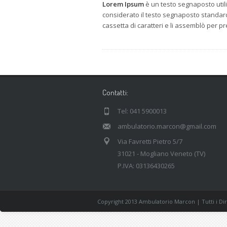
Lorem Ipsum
è un testo segnaposto utili
considerato il testo segnaposto standa
cassetta di caratteri e li assemblò per 
Contatti:
Tel: 041 5900013
ambulatorio.marcon@gmail.com
Via Favretti Pietro 5/7
31021 - Mogliano Veneto (TV)
P.IVA: 03136430265
Copyright 2013 Ambulatorio Marcon | Tutti i Diri