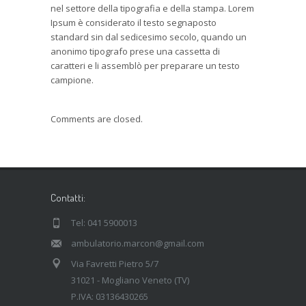
nel settore della tipografia e della stampa. Lorem
Ipsum è considerato il testo segnaposto
standard sin dal sedicesimo secolo, quando un
anonimo tipografo prese una cassetta di
caratteri e li assemblò per preparare un testo
campione.
Comments are closed.
Contatti:
Tel: 041 5900013
ambulatorio.marcon@gmail.com
Via Favretti Pietro 5/7
31021 - Mogliano Veneto (TV)
P.IVA: 03136430265