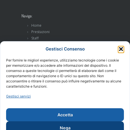
Naviga:
Home
Prestazioni
Staff
Ambulatorio
Gestisci Consenso
Contatti
Per fornire le migliori esperienze, utilizziamo tecnologie come i cookie
per memorizzare e/o accedere alle informazioni del dispositivo. Il
Conservativa e Prevenzione:
consenso a queste tecnologie ci permetterà di elaborare dati come il
comportamento di navigazione o ID unici su questo sito. Non
Igiene Orale
acconsentire o ritirare il consenso può influire negativamente su alcune
Conservativa
caratteristiche e funzioni.
Ortodonzia
Pedodonzia
Gestisci servizi
Chirurgia:
Accetta
Endodonzia
Nega
Protesi dentaria