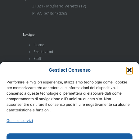
31021 - Mogliano Veneto (TV)
P.IVA: 03136430265
Naviga:
Home
Prestazioni
Staff
Ambulatorio
Gestisci Consenso
Contatti
Per fornire le migliori esperienze, utilizziamo tecnologie come i cookie
per memorizzare e/o accedere alle informazioni del dispositivo. Il
Conservativa e Prevenzione:
consenso a queste tecnologie ci permetterà di elaborare dati come il
comportamento di navigazione o ID unici su questo sito. Non
Igiene Orale
acconsentire o ritirare il consenso può influire negativamente su alcune
Conservativa
caratteristiche e funzioni.
Ortodonzia
Pedodonzia
Gestisci servizi