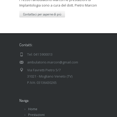
Implantologia sono a cura del dott. Pietro Marcon
Contattaci per saperne di più
Contatti:
Tel: 041 5900013
ambulatorio.marcon@gmail.com
Via Favretti Pietro 5/7
31021 - Mogliano Veneto (TV)
P.IVA: 03136430265
Naviga:
Home
Prestazioni