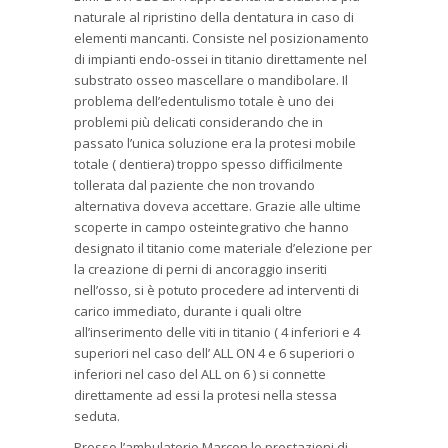
naturale al ripristino della dentatura in caso di
elementi mancanti. Consiste nel posizionamento
di impianti endo-ossei in titanio direttamente nel
substrato osseo mascellare o mandibolare. Il
problema dell’edentulismo totale è uno dei
problemi più delicati considerando che in
passato l’unica soluzione era la protesi mobile
totale ( dentiera) troppo spesso difficilmente
tollerata dal paziente che non trovando
alternativa doveva accettare. Grazie alle ultime
scoperte in campo osteintegrativo che hanno
designato il titanio come materiale d’elezione per
la creazione di perni di ancoraggio inseriti
nell’osso, si è potuto procedere ad interventi di
carico immediato, durante i quali oltre
all’inserimento delle viti in titanio ( 4 inferiori e 4
superiori nel caso dell’ ALL ON 4 e 6 superiori o
inferiori nel caso del ALL on 6 ) si connette
direttamente ad essi la protesi nella stessa
seduta.
Presso l’ambulatorio Marcon le prestazioni di