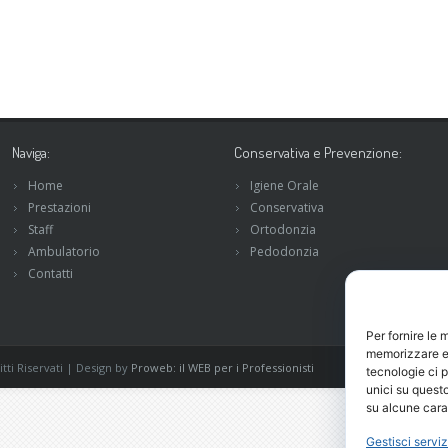
Naviga:
Conservativa e Prevenzione:
Home
Igiene Orale
Prestazioni
Conservativa
Staff
Ortodonzia
Ambulatorio
Pedodonzia
Contatti
Per fornire le 
memorizzare e/
tti Riservati | Design by
Proweb: il WEB per i Professionisti
tecnologie ci 
unici su questo
su alcune carat
Gestisci serviz