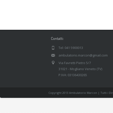
Contatti:
Tel: 041 5900013
ambulatorio.marcon@gmail.com
Via Favretti Pietro 5/7
31021 - Mogliano Veneto (TV)
P.IVA: 03136430265
Copyright 2013 Ambulatorio Marcon | Tutti i Diri