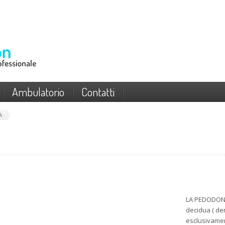
Ambulatorio
Contatti
A
LA PEDODONZI
decidua ( den
esclusivament