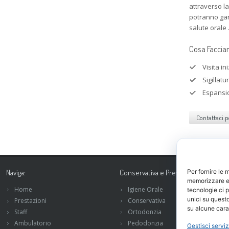
attraverso la
potranno gar
salute orale 
Cosa Facci
Visita in
Sigillatu
Espansi
Contattaci p
Naviga:
Conservativa e Prevenzione:
Per fornire le 
memorizzare e/
Home
Igiene Orale
tecnologie ci 
unici su questo
Prestazioni
Conservativa
su alcune carat
Staff
Ortodonzia
Ambulatorio
Pedodonzia
Gestisci serviz