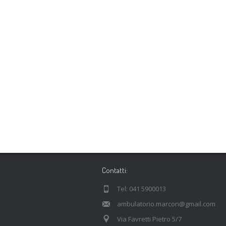
Contatti:
Tel: 041 5900013
ambulatorio.marcon@gmail.com
Via Favretti Pietro 5/7