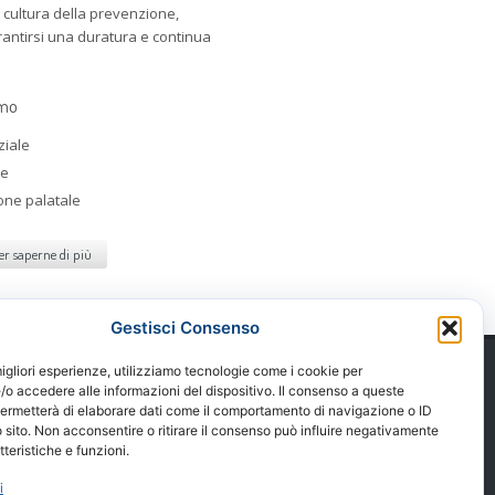
 cultura della prevenzione,
antirsi una duratura e continua
.
amo
iziale
re
one palatale
er saperne di più
Gestisci Consenso
migliori esperienze, utilizziamo tecnologie come i cookie per
Chirurgia:
o accedere alle informazioni del dispositivo. Il consenso a queste
Endodonzia
permetterà di elaborare dati come il comportamento di navigazione o ID
 sito. Non acconsentire o ritirare il consenso può influire negativamente
Protesi dentaria
teristiche e funzioni.
Paradontologia
Implantologia
i